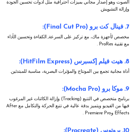
الصوت وهو إصدار مجاني بميزات احترافية مثل أدوات تحسين الجودة
وإزالة التشويش.
7. فينال كت برو (Final Cut Pro)
:
مخصص لأجهزة ماك، مع تركيز على السرعة, الكفاءة وتحسين الأداء
مع تقنية ProRes .
8. هيت فيلم إكسبرس (HitFilm Express)
:
أداة مجانية تجمع بين المونتاج والمؤثرات البصرية، مناسبة للمبتدئين.
9. موكا برو (Mocha Pro)
:
برنامج متخصص في التتبع (Tracking) وإزالة الكائنات غير المرغوب
فيها من الفيديو ويتميز بدقة عالية في تتبع الحركة والتكامل مع After
Effects وPremiere Pro .
10. بروتوس (Procreate)
: