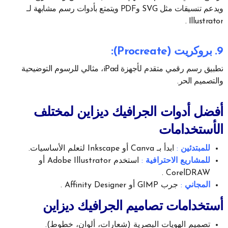
ويدعم تنسيقات مثل SVG وPDF ويتمتع بأدوات رسم مشابهة لـ
Illustrator .
9. بروكريت (Procreate)
:
تطبيق رسم رقمي متقدم لأجهزة iPad، مثالي للرسوم التوضيحية
والتصميم الحر.
أفضل أدوات الجرافيك ديزاين لمختلف
الأستخدامات
للمبتدئين
:
ابدأ بـ Canva أو Inkscape لتعلم الأساسيات.
للمشاريع الاحترافية
:
استخدم Adobe Illustrator أو
CorelDRAW .
المجاني
:
جرب GIMP أو Affinity Designer .
أستخدامات تصاميم الجرافيك ديزاين
تصميم الهويات البصرية (شعارات، ألوان، خطوط).