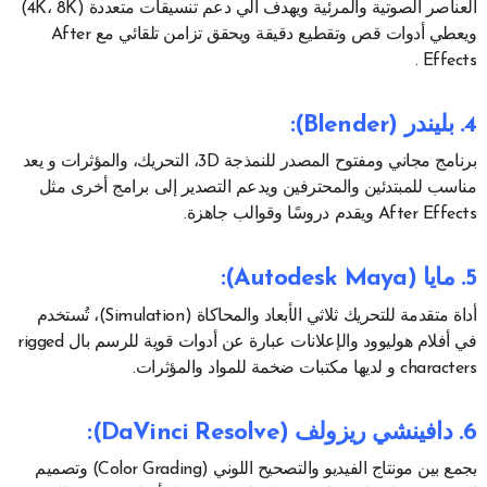
العناصر الصوتية والمرئية ويهدف الي دعم تنسيقات متعددة (4K، 8K)
ويعطي أدوات قص وتقطيع دقيقة ويحقق تزامن تلقائي مع After
Effects .
4. بليندر (Blender)
:
برنامج مجاني ومفتوح المصدر للنمذجة 3D، التحريك، والمؤثرات و يعد
مناسب للمبتدئين والمحترفين ويدعم التصدير إلى برامج أخرى مثل
After Effects ويقدم دروسًا وقوالب جاهزة.
5. مايا (Autodesk Maya)
:
أداة متقدمة للتحريك ثلاثي الأبعاد والمحاكاة (Simulation)، تُستخدم
في أفلام هوليوود والإعلانات عبارة عن أدوات قوية للرسم بال rigged
characters و لديها مكتبات ضخمة للمواد والمؤثرات.
6. دافينشي ريزولف (DaVinci Resolve):
يجمع بين مونتاج الفيديو والتصحيح اللوني (Color Grading) وتصميم