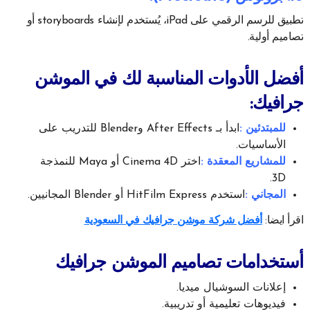
تطبيق للرسم الرقمي على iPad، يُستخدم لإنشاء storyboards أو
تصاميم أولية.
أفضل الأدوات المناسبة لك في الموشن
جرافيك:
للمبتدئين :
ابدأ بـ After Effects وBlender للتدريب على
الأساسيات.
للمشاريع المعقدة :
اختر Cinema 4D أو Maya للنمذجة
3D.
المجاني :
استخدم HitFilm Express أو Blender المجانيين.
اقرأ ايضا:
أفضل شركة موشن جرافيك في السعودية
أستخدامات تصاميم الموشن جرافيك
إعلانات السوشيال ميديا.
فيديوهات تعليمية أو تدريبية.