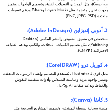
Graphics)، مثل المونتاج، التعديلات الفنية، وتصميم الواجهات ويتميز
بأدوات تحرير متقدمة مثل Layers Masks وFilters ودعم تنسيقات
متعددة (PNG, JPEG, PSD).
3. أدوبي إنديزاين (Adobe InDesign)
:
متخصص في تنسيق النصوص والنشر المكتبي (Desktop
Publishing)، مثل تصميم الكتيبات، المجلات، والكتب ويدعم الطباعة
الاحترافية (CMYK).
4. كوريل درو (CorelDRAW)
:
بديل قوي لـ Illustrator ، يُستخدم للتصميم وإنشاء الرسومات المعقدة
ويتميز بواجهة مرنة ومناسبة للمبتدئين وأدوات متقدمة للنقوش
والأنماط ويدعم ملفات AI وEPS .
5. كانفا (Canva)
:
منصة سحابية بسيطة للمبتدئين وتصميم المشاريع السريعة مثل