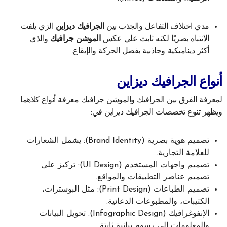
مدي اختلاف التفاعل والجذب بين
الجرافيك ديزاين
الزي يلفت
الانتباه بصريًا لكنه ثابت علي عكس
الموشن جرافيك
والذي
أكثر ديناميكية وجاذبية بفضل الحركة والإيقاع.
أنواع الجرافيك ديزاين
لمعرفة الفرق بين الجرافيك والموشن جرافيك معرفة أنواع كلاهما
ويظهر تنوع تخصصات الجرافيك ديزاين في:
تصميم هوية بصرية (Brand Identity): يشمل الشعارات
للعلامة التجارية.
تصميم واجهات المستخدم (UI Design): تركيز على
تصميم عناصر التطبيقات والمواقع.
تصميم الطباعات (Print Design): مثل البوسترات،
الكتيبات، والمطبوعات الدعائية.
الإنفوغرافيك (Infographic Design): تحويل البيانات
والمعلومات إلى رسوم بيانية ثابتة.