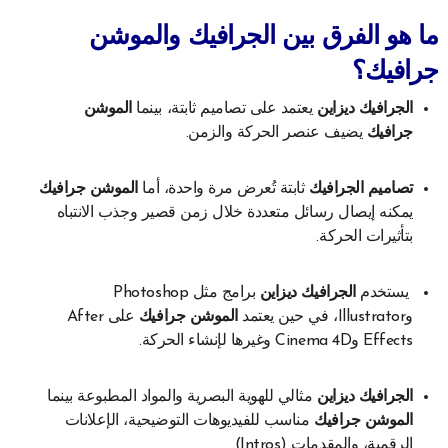
ما هو الفرق بين الجرافيك والموشن
جرافيك؟
الجرافيك ديزاين
يعتمد على تصاميم ثابتة، بينما
الموشن
جرافيك
يضيف عنصر الحركة والزمن.
تصاميم الجرافيك
ثابتة تُعرض مرة واحدة، أما
الموشن جرافيك
يمكنه إيصال رسائل متعددة خلال زمن قصير وجذب الانتباه
بتأثيرات الحركة.
يستخدم
الجرافيك ديزاين
برامج مثل Photoshop
وIllustrator، في حين يعتمد
الموشن جرافيك
على After
Effects وCinema 4D وغيرها لإنشاء الحركة.
الجرافيك ديزاين
مثالي للهوية البصرية والمواد المطبوعة بينما
الموشن جرافيك
مناسب للفيديوهات التوضيحية، الإعلانات
الرقمية، والمقدمات (Intros).