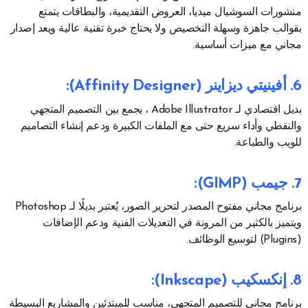
منشورات السوشيال ميديا، العروض التقديمية، والبطاقات يتمتع
بقوالب جاهزة وسهلة التخصيص ولا يحتاج خبرة تقنية عالية ويعد إصدار
مجاني مع ميزات أساسية.
6. أفينيتي ديزاينر (Affinity Designer)
:
بديل اقتصادي لـ Adobe Illustrator ، يجمع بين التصميم المتجهي
والنقطي وأداء سريع حتى مع الملفات الكبيرة ودعم إنشاء التصاميم
للويب والطباعة.
7. جيمب (GIMP)
:
برنامج مجاني مفتوح المصدر لتحرير الصور، يُعتبر بديلًا لـ Photoshop
ويتميز بالكثير من المرونة في التعديلات الفنية ودعم الإضافات
(Plugins) لتوسيع الوظائف.
8. إنكسكيب (Inkscape)
:
برنامج مجاني للتصميم المتجهي، مناسب للمبتدئين والمشاريع البسيطة