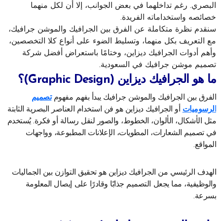
البصري. رغم تداخلهما في بعض الجوانب، إلا أن لكل منهما
خصائصه واستخداماته الفريدة.
سنقدم نظرة متكاملة عن الفرق بين الجرافيك والموشن جرافيك،
مع التعريف بكل منهما، وتسليط الضوء على أنواع كلا التخصصين،
وأهم أدوات الجرافيك ديزاين، وختامًا باستعراض أفضل شركة
تصميم موشن جرافيك في السعودية.
ما هو الجرافيك ديزاين (Graphic Design)؟
الفرق بين الجرافيك والموشن جرافيك يبدأ بفهم مفهوم
تصميم
الرسوميات
أو الجرافيك ديزاين هو فن استخدام العناصر البصرية الثابتة
مثل الأشكال، الألوان، الخطوط، والصور لنقل رسالة أو فكرة. يُستخدم
في تصميم الشعارات، المطويات، الإعلانات المطبوعة، وواجهات
المواقع.
الهدف الرئيسي من الجرافيك ديزاين هو تحقيق التوازن بين الجماليات
والوظيفية، مما يجعل التصميم جذابًا وقادرًا على إيصال المعلومة
بسرعة.