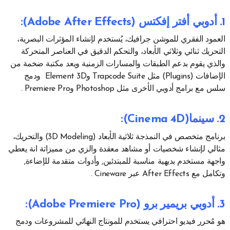
1. أدوبي أفتر إفكتس (Adobe After Effects)
:
العمود الفقري للموشن جرافيك، يُستخدم لإنشاء المؤثرات البصرية،
التحريك ثنائي وثلاثي الأبعاد، والتحكم الدقيق في العناصر المتحركة
والذي يقوم بدعم الطبقات والمسارات الزمنية ويعد مكتبة ضخمة من
الإضافات (Plugins) مثل Trapcode Suite وElement 3D ودمج
سلس مع برامج أدوبي الأخرى مثل Photoshop وPremiere Pro .
2. سينما
(Cinema 4D)
:
برنامج متخصص في النمذجة ثلاثية الأبعاد (3D Modeling) والتحريك،
مثالي لإنشاء شخصيات أو مشاهد معقدة والزي من مميزاتة انة يعطي
واجهة مستخدم بديهية مناسبة للمبتدئين, وأدوات متقدمة للإضاءة,
وتكامل مع After Effects عبر Cineware .
3. أدوبي بريمير برو (Adobe Premiere Pro)
:
هو مُحرر فيديو احترافي يستخدم للمونتاج النهائي للمشروعات ودمج